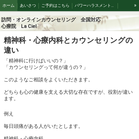
»
ホーム
あいさつ
ご予約はこちら
パワーハラスメントや職場トラブル
精神科とカウンセリングの違い
精神疾患について
カウンセラー紹介
訪問・オンラインカウンセリング 全国対応
心療院 La Ciel
注目情報
フローカウンセリング
個人情報保護方針・規約
精神科・心療内科とカウンセリングの
違い
「精神科に行けばいいの？」
「カウンセリングって何が違うの？」
このようなご相談をよくいただきます。
どちらも心の健康を支える大切な存在ですが、役割が違い
ます。
例え
毎日頭痛がある人がいたとします。
精神科・心療内科