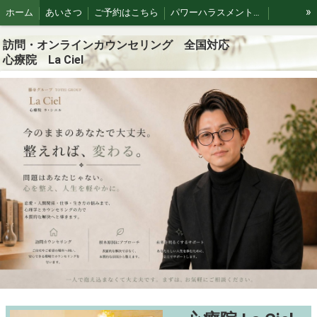
»
ホーム
あいさつ
ご予約はこちら
パワーハラスメントや職場トラブル
精神科とカウンセリングの違い
精神疾患について
カウンセラー紹介
訪問・オンラインカウンセリング 全国対応
心療院 La Ciel
注目情報
フローカウンセリング
個人情報保護方針・規約