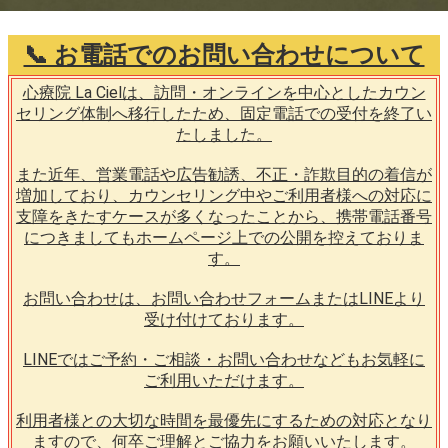
📞 お電話でのお問い合わせについて
心療院 La Cielは、訪問・オンラインを中心としたカウン
セリング体制へ移行したため、固定電話での受付を終了い
たしました。
また近年、営業電話や広告勧誘、不正・詐欺目的の着信が
増加しており、カウンセリング中やご利用者様への対応に
支障をきたすケースが多くなったことから、携帯電話番号
につきましてもホームページ上での公開を控えておりま
す。
お問い合わせは、お問い合わせフォームまたはLINEより
受け付けております。
LINEではご予約・ご相談・お問い合わせなどもお気軽に
ご利用いただけます。
利用者様との大切な時間を最優先にするための対応となり
ますので、何卒ご理解とご協力をお願いいたします。